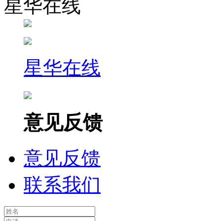
星华在线
星华在线
意见反馈
意见反馈
联系我们