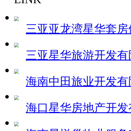
三亚亚龙湾星华套房
三亚星华旅游开发有
海南中田旅业开发有
海口星华房地产开发