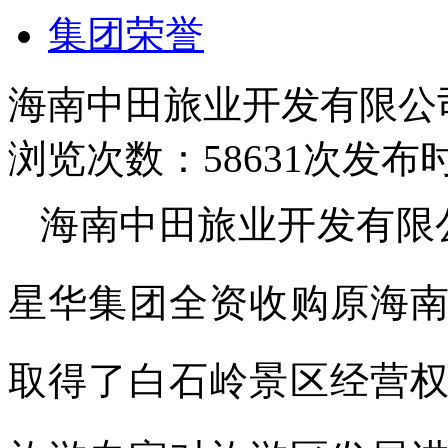
集团荣誉
海南中田旅业开发有限公
浏览次数：58631次
发布时间
海南中田旅业开发有限公司
星华集团全资收购原海
取得了白石岭景区经营