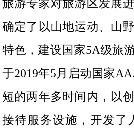
旅游专家对旅游区发展
确定了以山地运动、山
特色，建设国家5A级旅
于2019年5月启动国家
短的两年多时间内，以
接待服务设施，开发了