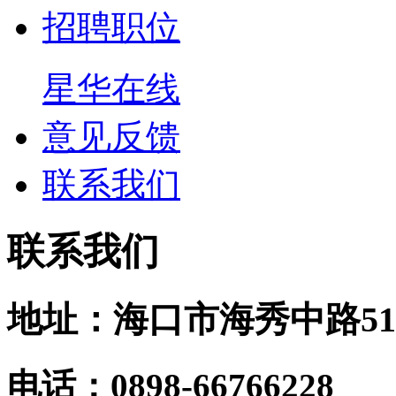
招聘职位
星华在线
意见反馈
联系我们
联系我们
地址：海口市海秀中路51
电话：0898-66766228