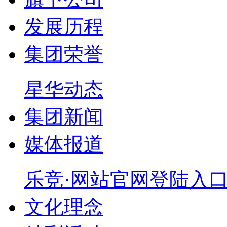
发展历程
集团荣誉
星华动态
集团新闻
媒体报道
乐竞·网站官网登陆入
文化理念