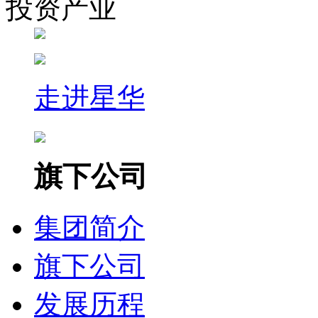
投资产业
走进星华
旗下公司
集团简介
旗下公司
发展历程