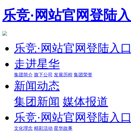
乐竞·网站官网登陆
乐竞·网站官网登陆入口-
走进星华
集团简介
旗下公司
发展历程
集团荣誉
新闻动态
集团新闻
媒体报道
乐竞·网站官网登陆入
文化理念
精彩活动
星华故事