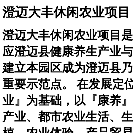
澄迈大丰休闲农业项目
澄迈大丰休闲农业项目是
应澄迈县健康养生产业与
建立本园区成为澄迈县乃
重要示范点。 在发展定
业』为基础，以『康养』
产业、都市农业生活、生