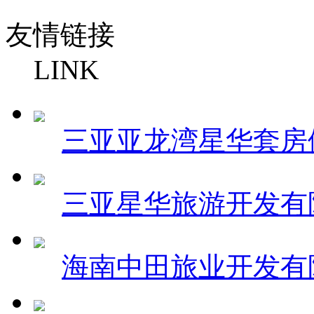
友情链接
LINK
三亚亚龙湾星华套房
三亚星华旅游开发有
海南中田旅业开发有